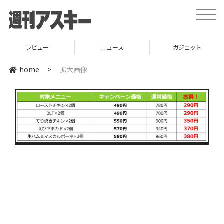
toggle
naviga
レビュー
ニュース
ガジェット
home
>
拡大画像