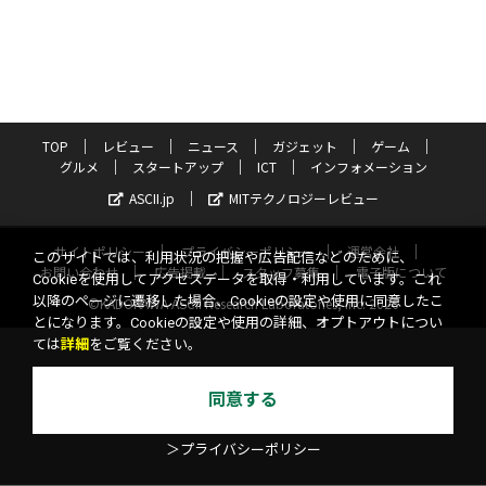
TOP
レビュー
ニュース
ガジェット
ゲーム
グルメ
スタートアップ
ICT
インフォメーション
ASCII.jp
MITテクノロジーレビュー
サイトポリシー
プライバシーポリシー
運営会社
このサイトでは、利用状況の把握や広告配信などのために、
お問い合わせ
広告掲載
スタッフ募集
電子版について
Cookieを使用してアクセスデータを取得・利用しています。これ
以降のページに遷移した場合、Cookieの設定や使用に同意したこ
©KADOKAWA ASCII Research Laboratories, Inc. 2026
とになります。Cookieの設定や使用の詳細、オプトアウトについ
ては
詳細
をご覧ください。
同意する
＞プライバシーポリシー