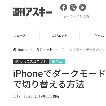
ニュース
ガジェット
ゲーム
home
>
ガジェット
>
iPhoneでダークモードの
iPhoneのスゴワザ！
第74回
iPhoneでダークモ
で切り替える方法
2019年10月10日 12時00分更新