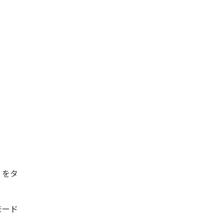
」をタ
モード