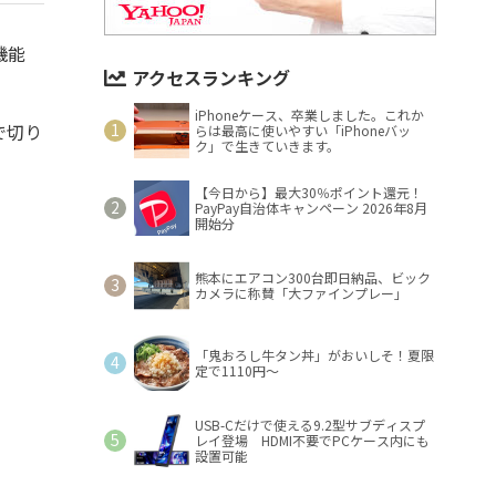
機能
アクセスランキング
iPhoneケース、卒業しました。これか
で切り
らは最高に使いやすい「iPhoneバッ
ク」で生きていきます。
【今日から】最大30％ポイント還元！
PayPay自治体キャンペーン 2026年8月
開始分
熊本にエアコン300台即日納品、ビック
カメラに称賛「大ファインプレー」
「鬼おろし牛タン丼」がおいしそ！夏限
定で1110円～
USB-Cだけで使える9.2型サブディスプ
レイ登場 HDMI不要でPCケース内にも
設置可能