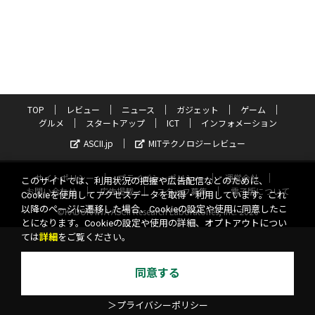
TOP
レビュー
ニュース
ガジェット
ゲーム
グルメ
スタートアップ
ICT
インフォメーション
ASCII.jp
MITテクノロジーレビュー
サイトポリシー
プライバシーポリシー
運営会社
このサイトでは、利用状況の把握や広告配信などのために、
お問い合わせ
広告掲載
スタッフ募集
電子版について
Cookieを使用してアクセスデータを取得・利用しています。これ
以降のページに遷移した場合、Cookieの設定や使用に同意したこ
©KADOKAWA ASCII Research Laboratories, Inc. 2026
とになります。Cookieの設定や使用の詳細、オプトアウトについ
ては
詳細
をご覧ください。
同意する
＞プライバシーポリシー