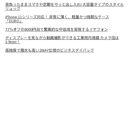
背負ったままスマホや定期をサッと出し入れ! 大容量タイプのスタイル
リュック
iPhone 11シリーズ対応！ 非常に薄く、軽量かつ強靭なケース
「DURO」
77％オフの8000円台で驚異的な中低域を実現するイヤフォン
ディスプレーを見ながら動画撮影ができる工業用内視鏡 カメラ径は
3.9mm！
高強度で撥水も高い2WAY仕様のビジネスデイパック