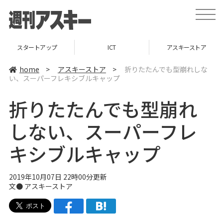
t
o
g
g
l
スタートアップ
ICT
アスキーストア
e
n
a
home
>
アスキーストア
>
折りたたんでも型崩れしな
v
い、スーパーフレキシブルキャップ
i
g
a
折りたたんでも型崩れ
t
i
o
しない、スーパーフレ
n
キシブルキャップ
2019年10月07日 22時00分更新
文●
アスキーストア