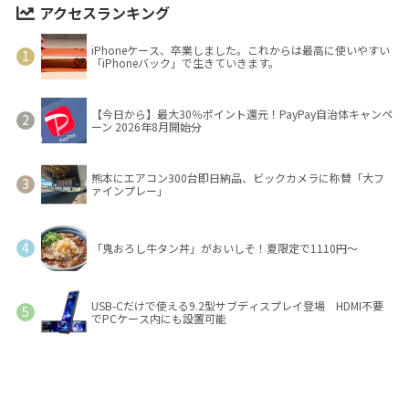
アクセスランキング
iPhoneケース、卒業しました。これからは最高に使いやすい
「iPhoneバック」で生きていきます。
【今日から】最大30％ポイント還元！PayPay自治体キャンペ
ーン 2026年8月開始分
熊本にエアコン300台即日納品、ビックカメラに称賛「大フ
ァインプレー」
「鬼おろし牛タン丼」がおいしそ！夏限定で1110円～
USB-Cだけで使える9.2型サブディスプレイ登場 HDMI不要
でPCケース内にも設置可能