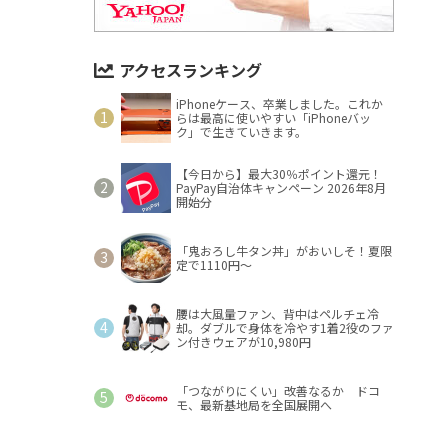
アクセスランキング
iPhoneケース、卒業しました。これか
らは最高に使いやすい「iPhoneバッ
ク」で生きていきます。
【今日から】最大30％ポイント還元！
PayPay自治体キャンペーン 2026年8月
開始分
「鬼おろし牛タン丼」がおいしそ！夏限
定で1110円～
腰は大風量ファン、背中はペルチェ冷
却。ダブルで身体を冷やす1着2役のファ
ン付きウェアが10,980円
「つながりにくい」改善なるか ドコ
モ、最新基地局を全国展開へ