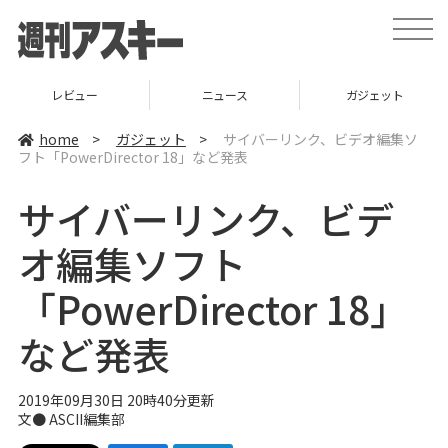
t
o
g
g
l
ニュース
ガジェット
ゲーム
e
n
a
home
>
ガジェット
>
サイバーリンク、ビデオ編集ソ
v
フト「PowerDirector 18」など発表
i
g
a
サイバーリンク、ビデ
t
i
o
オ編集ソフト
n
「PowerDirector 18」
など発表
2019年09月30日 20時40分更新
文● ASCII編集部