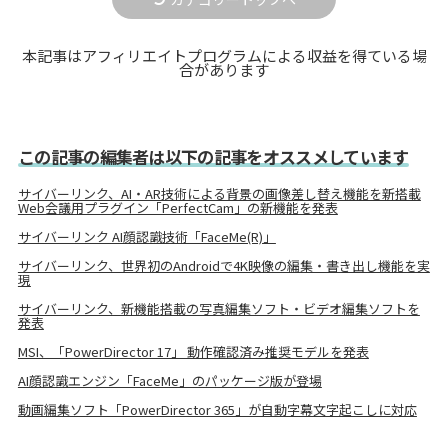
本記事はアフィリエイトプログラムによる収益を得ている場
合があります
この記事の編集者は以下の記事をオススメしています
サイバーリンク、AI・AR技術による背景の画像差し替え機能を新搭載
Web会議用プラグイン「PerfectCam」の新機能を発表
サイバーリンク AI顔認識技術「FaceMe(R)」
サイバーリンク、世界初のAndroidで4K映像の編集・書き出し機能を実
現
サイバーリンク、新機能搭載の写真編集ソフト・ビデオ編集ソフトを
発表
MSI、「PowerDirector 17」 動作確認済み推奨モデルを発表
AI顔認識エンジン「FaceMe」のパッケージ版が登場
動画編集ソフト「PowerDirector 365」が自動字幕文字起こしに対応