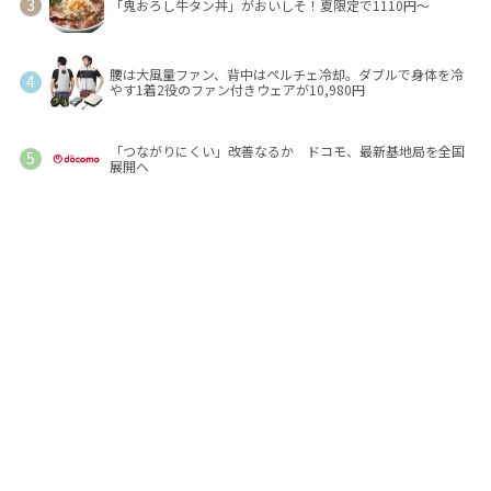
「鬼おろし牛タン丼」がおいしそ！夏限定で1110円～
腰は大風量ファン、背中はペルチェ冷却。ダブルで身体を冷
やす1着2役のファン付きウェアが10,980円
「つながりにくい」改善なるか ドコモ、最新基地局を全国
展開へ