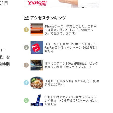
1日
アクセスランキング
iPhoneケース、卒業しました。これか
らは最高に使いやすい「iPhoneバッ
ク」で生きていきます。
【今日から】最大30％ポイント還元！
PayPay自治体キャンペーン 2026年8月
ロー
開始分
保」を
始時期
熊本にエアコン300台即日納品、ビック
カメラに称賛「大ファインプレー」
「鬼おろし牛タン丼」がおいしそ！夏限
定で1110円～
USB-Cだけで使える9.2型サブディスプ
レイ登場 HDMI不要でPCケース内にも
設置可能