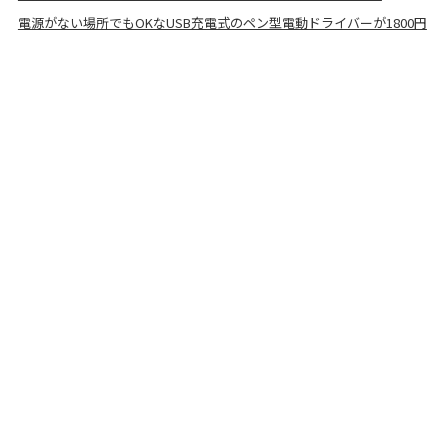
電源がない場所でもOKなUSB充電式のペン型電動ドライバーが1800円