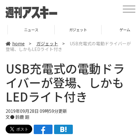
t
o
g
g
l
ニュース
ガジェット
ゲーム
e
n
a
home
>
ガジェット
>
USB充電式の電動ドライバーが
v
登場、しかもLEDライト付き
i
g
a
USB充電式の電動ドラ
t
i
o
イバーが登場、しかも
n
LEDライト付き
2019年09月28日 09時59分更新
文● 鈴鹿 廻