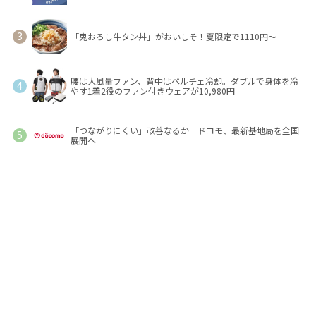
「鬼おろし牛タン丼」がおいしそ！夏限定で1110円～
腰は大風量ファン、背中はペルチェ冷却。ダブルで身体を冷
やす1着2役のファン付きウェアが10,980円
「つながりにくい」改善なるか ドコモ、最新基地局を全国
展開へ