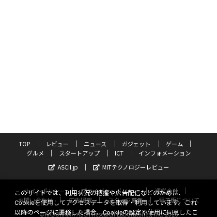
TOP
レビュー
ニュース
ガジェット
ゲーム
グルメ
スタートアップ
ICT
インフォメーション
ASCII.jp
MITテクノロジーレビュー
サイトポリシー
プライバシーポリシー
運営会社
このサイトでは、利用状況の把握や広告配信などのために、
お問い合わせ
広告掲載
スタッフ募集
電子版について
Cookieを使用してアクセスデータを取得・利用しています。これ
以降のページに遷移した場合、Cookieの設定や使用に同意したこ
©KADOKAWA ASCII Research Laboratories, Inc. 2026