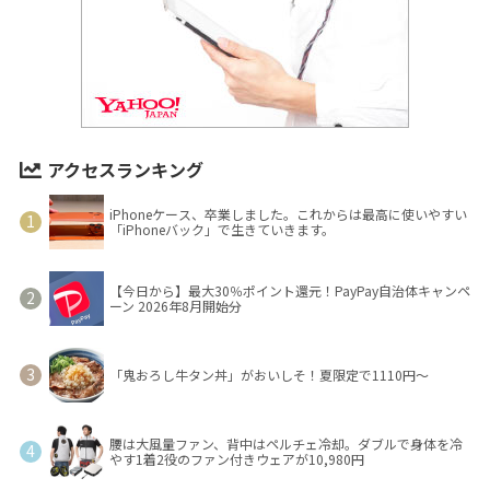
アクセスランキング
iPhoneケース、卒業しました。これからは最高に使いやすい
「iPhoneバック」で生きていきます。
【今日から】最大30％ポイント還元！PayPay自治体キャンペ
ーン 2026年8月開始分
「鬼おろし牛タン丼」がおいしそ！夏限定で1110円～
腰は大風量ファン、背中はペルチェ冷却。ダブルで身体を冷
やす1着2役のファン付きウェアが10,980円