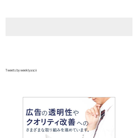
Tweets by weeklyascii