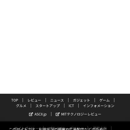
TOP
レビュー
ニュース
ガジェット
ゲーム
グルメ
スタートアップ
ICT
インフォメーション
ASCII.jp
MITテクノロジーレビュー
サイトポリシー
プライバシーポリシー
運営会社
このサイトでは、利用状況の把握や広告配信などのために、