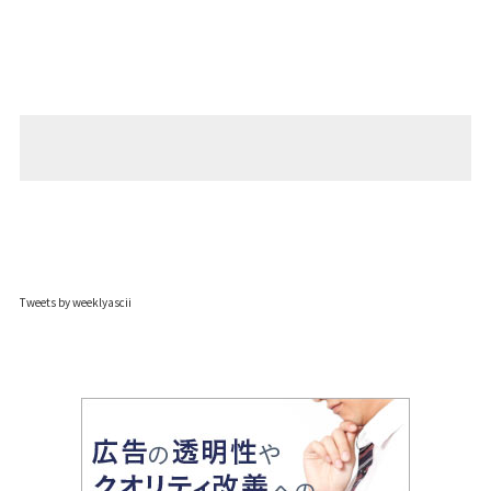
Tweets by weeklyascii