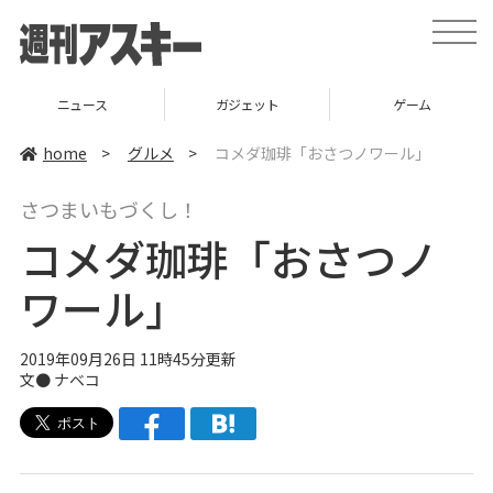
t
o
g
g
l
ニュース
ガジェット
ゲーム
e
n
a
home
>
グルメ
>
コメダ珈琲「おさつノワール」
v
i
g
さつまいもづくし！
a
t
コメダ珈琲「おさつノ
i
o
n
ワール」
2019年09月26日 11時45分更新
文●
ナベコ