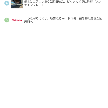
熊本にエアコン300台即日納品、ビックカメラに称賛「大フ
ァインプレー」
「つながりにくい」改善なるか ドコモ、最新基地局を全国
展開へ