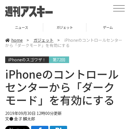
t
o
g
g
l
ニュース
ガジェット
ゲーム
e
n
a
home
>
ガジェット
>
iPhoneのコントロールセンター
v
から「ダークモード」を有効にする
i
g
a
iPhoneのスゴワザ！
第72回
t
i
o
iPhoneのコントロール
n
センターから「ダーク
モード」を有効にする
2019年09月30日 12時00分更新
文● 金子 麟太郎