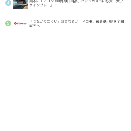
熊本にエアコン300台即日納品、ビックカメラに称賛「大フ
ァインプレー」
「つながりにくい」改善なるか ドコモ、最新基地局を全国
展開へ