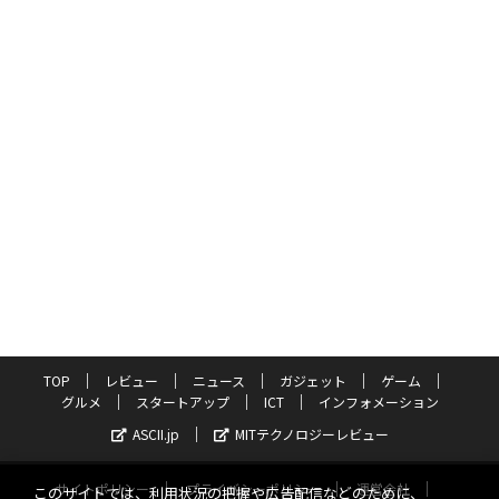
TOP
レビュー
ニュース
ガジェット
ゲーム
グルメ
スタートアップ
ICT
インフォメーション
ASCII.jp
MITテクノロジーレビュー
サイトポリシー
プライバシーポリシー
運営会社
このサイトでは、利用状況の把握や広告配信などのために、