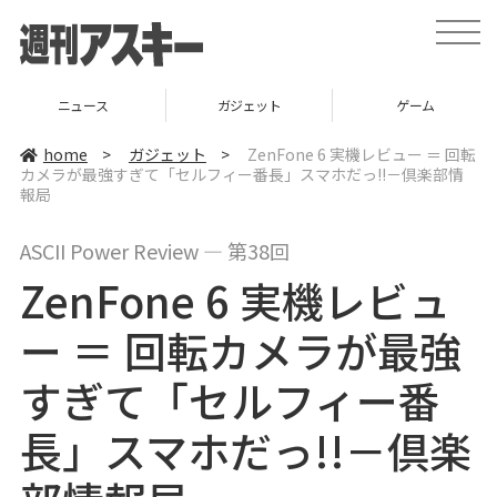
t
o
g
g
l
ニュース
ガジェット
ゲーム
e
n
a
home
>
ガジェット
>
ZenFone 6 実機レビュー ＝ 回転
v
カメラが最強すぎて「セルフィー番長」スマホだっ!!－倶楽部情
i
報局
g
a
t
i
ASCII Power Review ― 第38回
o
n
ZenFone 6 実機レビュ
ー ＝ 回転カメラが最強
すぎて「セルフィー番
長」スマホだっ!!－倶楽