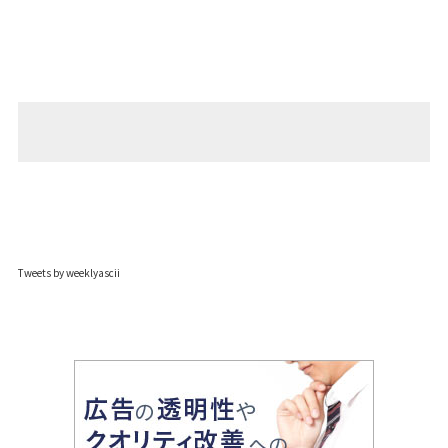
Tweets by weeklyascii