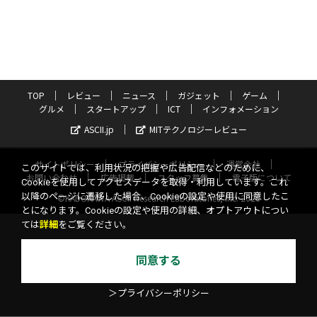
TOP
レビュー
ニュース
ガジェット
ゲーム
グルメ
スタートアップ
ICT
インフォメーション
ASCII.jp
MITテクノロジーレビュー
サイトポリシー
プライバシーポリシー
運営会社
このサイトでは、利用状況の把握や広告配信などのために、
お問い合わせ
広告掲載
スタッフ募集
電子版について
Cookieを使用してアクセスデータを取得・利用しています。これ
以降のページに遷移した場合、Cookieの設定や使用に同意したこ
©KADOKAWA ASCII Research Laboratories, Inc. 2026
とになります。Cookieの設定や使用の詳細、オプトアウトについ
ては
詳細
をご覧ください。
同意する
＞プライバシーポリシー