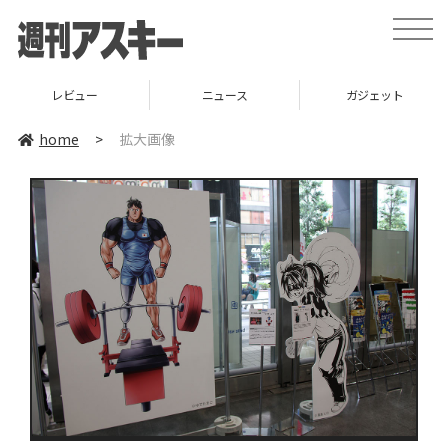
toggle
naviga
レビュー
ニュース
ガジェット
home
>
拡大画像