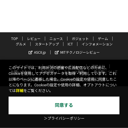
TOP
レビュー
ニュース
ガジェット
ゲーム
グルメ
スタートアップ
ICT
インフォメーション
ASCII.jp
MITテクノロジーレビュー
サイトポリシー
プライバシーポリシー
運営会社
このサイトでは、利用状況の把握や広告配信などのために、
お問い合わせ
広告掲載
スタッフ募集
電子版について
Cookieを使用してアクセスデータを取得・利用しています。これ
以降のページに遷移した場合、Cookieの設定や使用に同意したこ
©KADOKAWA ASCII Research Laboratories, Inc. 2026
とになります。Cookieの設定や使用の詳細、オプトアウトについ
ては
詳細
をご覧ください。
同意する
＞プライバシーポリシー