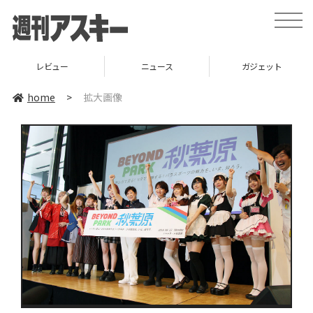
toggle
naviga
レビュー
ニュース
ガジェット
home
>
拡大画像