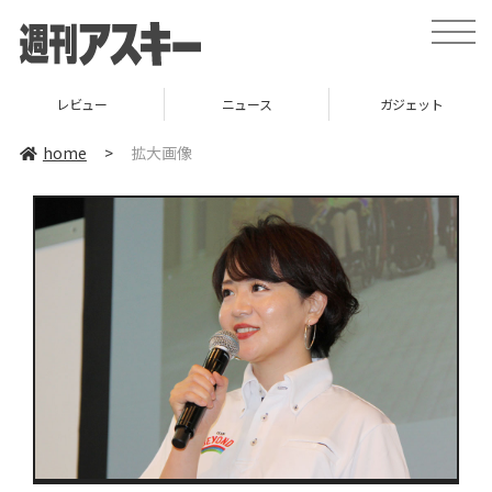
toggle
naviga
レビュー
ニュース
ガジェット
home
>
拡大画像