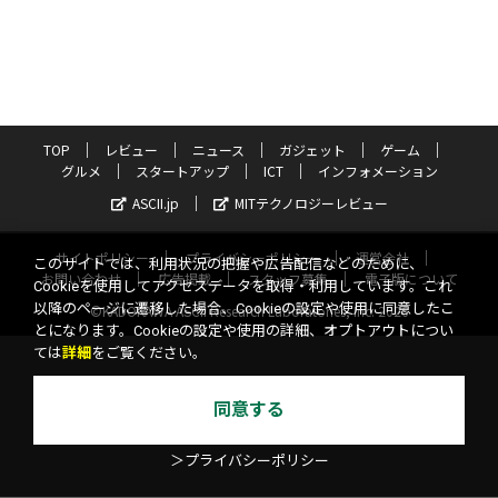
TOP
レビュー
ニュース
ガジェット
ゲーム
グルメ
スタートアップ
ICT
インフォメーション
ASCII.jp
MITテクノロジーレビュー
サイトポリシー
プライバシーポリシー
運営会社
このサイトでは、利用状況の把握や広告配信などのために、
お問い合わせ
広告掲載
スタッフ募集
電子版について
Cookieを使用してアクセスデータを取得・利用しています。これ
以降のページに遷移した場合、Cookieの設定や使用に同意したこ
©KADOKAWA ASCII Research Laboratories, Inc. 2026
とになります。Cookieの設定や使用の詳細、オプトアウトについ
ては
詳細
をご覧ください。
同意する
＞プライバシーポリシー