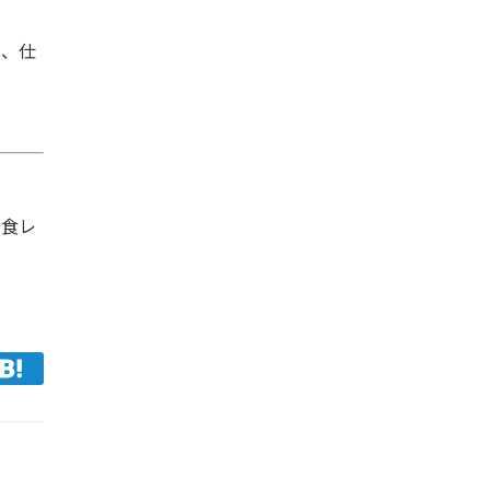
は、仕
の食レ