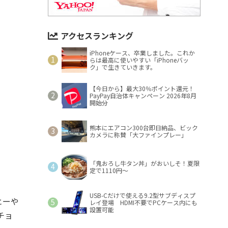
アクセスランキング
iPhoneケース、卒業しました。これか
らは最高に使いやすい「iPhoneバッ
ク」で生きていきます。
【今日から】最大30％ポイント還元！
PayPay自治体キャンペーン 2026年8月
開始分
熊本にエアコン300台即日納品、ビック
カメラに称賛「大ファインプレー」
「鬼おろし牛タン丼」がおいしそ！夏限
定で1110円～
USB-Cだけで使える9.2型サブディスプ
ヒーや
レイ登場 HDMI不要でPCケース内にも
設置可能
チョ