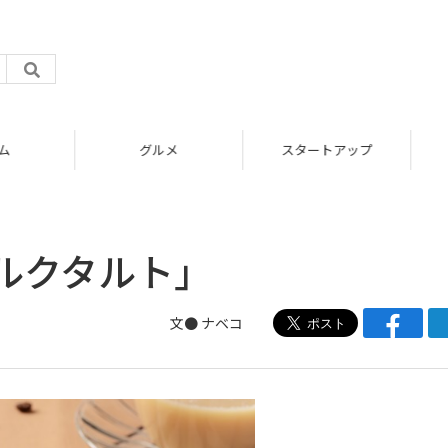
グルメ
スタートアップ
」
ルクタルト」
文●
ナベコ