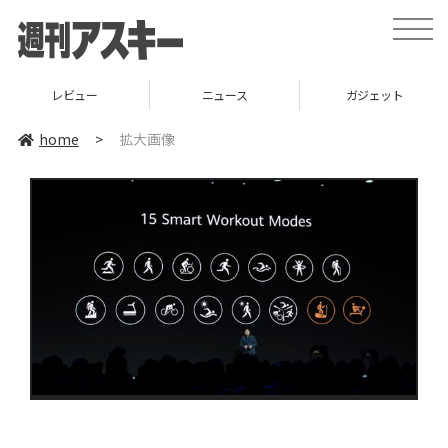
toggle
naviga
レビュー
ニュース
ガジェット
home
>
拡大画像