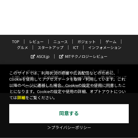
TOP
レビュー
ニュース
ガジェット
ゲーム
グルメ
スタートアップ
ICT
インフォメーション
ASCII.jp
MITテクノロジーレビュー
サイトポリシー
プライバシーポリシー
運営会社
このサイトでは、利用状況の把握や広告配信などのために、
お問い合わせ
広告掲載
スタッフ募集
電子版について
Cookieを使用してアクセスデータを取得・利用しています。これ
以降のページに遷移した場合、Cookieの設定や使用に同意したこ
©KADOKAWA ASCII Research Laboratories, Inc. 2026
とになります。Cookieの設定や使用の詳細、オプトアウトについ
ては
詳細
をご覧ください。
同意する
＞プライバシーポリシー