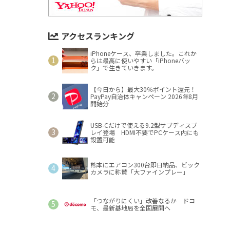
アクセスランキング
iPhoneケース、卒業しました。これか
らは最高に使いやすい「iPhoneバッ
ク」で生きていきます。
【今日から】最大30％ポイント還元！
PayPay自治体キャンペーン 2026年8月
開始分
USB-Cだけで使える9.2型サブディスプ
レイ登場 HDMI不要でPCケース内にも
設置可能
熊本にエアコン300台即日納品、ビック
カメラに称賛「大ファインプレー」
「つながりにくい」改善なるか ドコ
モ、最新基地局を全国展開へ