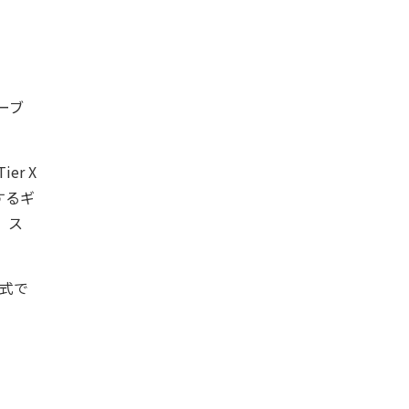
ーブ
er X
するギ
、ス
式で