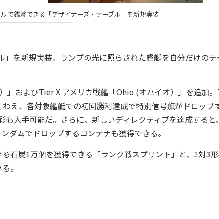
ブルで鑑賞できる「デザイナーズ・テーブル」を新規実装
ーブル」を新規実装。ランプの光に照らされた艦艇を自分だけのテ
）」およびTier X アメリカ戦艦「Ohio (オハイオ）」を追加。Ti
くわえ、各対象艦艇での初回勝利達成で特別信号旗がドロップ
ーサリー迷彩も入手可能だ。さらに、新しいディレクティブを達成すると
艇がランダムでドロップするコンテナも獲得できる。
る石炭1万個を獲得できる「ランク戦スプリント」と、3対3形
いる。