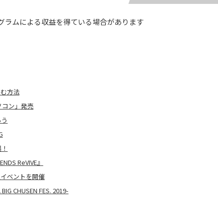
グラムによる収益を得ている場合があります
しむ方法
奨パソコン」発売
ろう
G
場！
DS ReVIVE』
限定イベントを開催
G CHUSEN FES. 2019-