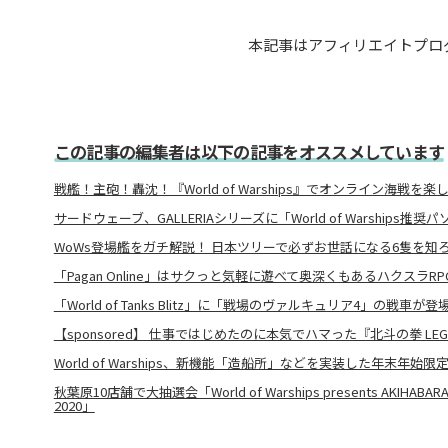
本記事はアフィリエイトプロ
この記事の編集者は以下の記事をオススメしています
戦艦！主砲！轟沈！『World of Warships』でオンライン海戦を楽
サードウェーブ、GALLERIAシリーズに「World of Warships推
WoWs登場艦をガチ解説！ 日本ツリーで必ずお世話になる6隻を知
「Pagan Online」はサクっと気軽に遊べて奥深くもあるハクスラRP
「World of Tanks Blitz」に「戦場のヴァルキュリア4」の戦車が登
【sponsored】 仕事ではじめたのに本気でハマった『北斗の拳 LEGEN
World of Warships、新機能「造船所」などを実装した年末年始
秋葉原10店舗で大抽選会「World of Warships presents AKIHABARA BI
2020」