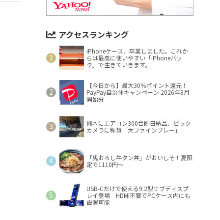
アクセスランキング
iPhoneケース、卒業しました。これか
らは最高に使いやすい「iPhoneバッ
ク」で生きていきます。
【今日から】最大30％ポイント還元！
PayPay自治体キャンペーン 2026年8月
開始分
熊本にエアコン300台即日納品、ビック
カメラに称賛「大ファインプレー」
「鬼おろし牛タン丼」がおいしそ！夏限
定で1110円～
USB-Cだけで使える9.2型サブディスプ
レイ登場 HDMI不要でPCケース内にも
設置可能