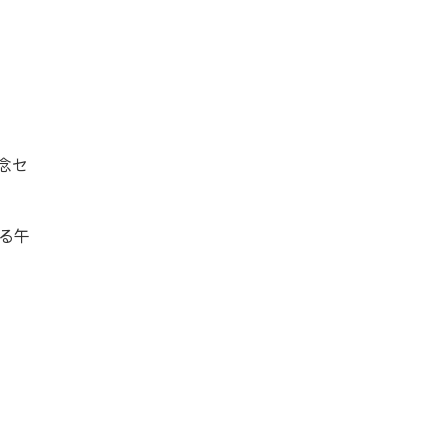
記念セ
る午