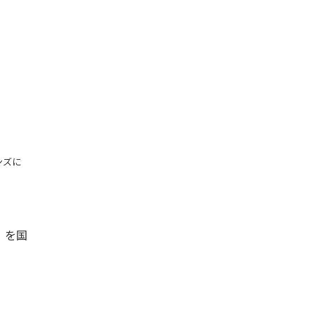
ンズに
x」を国