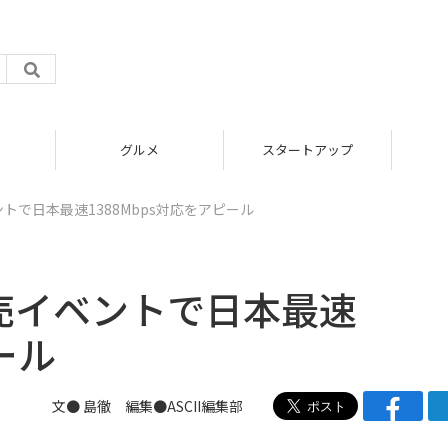
グルメ
スタートアップ
ベントで日本最速1388Mbps対応をアピール
1発売イベントで日本最速
ール
文● 島徹 編集●ASCII編集部