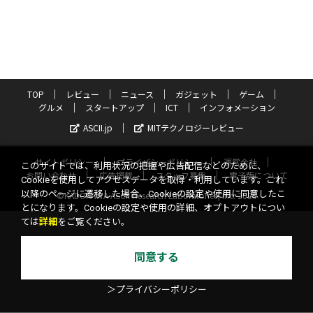
TOP
レビュー
ニュース
ガジェット
ゲーム
グルメ
スタートアップ
ICT
インフォメーション
ASCII.jp
MITテクノロジーレビュー
サイトポリシー
プライバシーポリシー
運営会社
このサイトでは、利用状況の把握や広告配信などのために、
お問い合わせ
広告掲載
スタッフ募集
電子版について
Cookieを使用してアクセスデータを取得・利用しています。これ
以降のページに遷移した場合、Cookieの設定や使用に同意したこ
©KADOKAWA ASCII Research Laboratories, Inc. 2026
とになります。Cookieの設定や使用の詳細、オプトアウトについ
ては
詳細
をご覧ください。
同意する
＞プライバシーポリシー