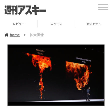
toggle
naviga
レビュー
ニュース
ガジェット
home
>
拡大画像