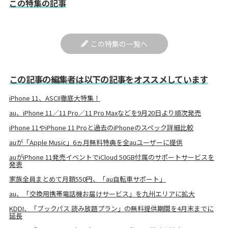
この特集の記事
この特集の一覧へ
この記事の編集者は以下の記事をオススメしています
iPhone 11、ASCII徹底大特集！
au、iPhone 11／11 Pro／11 Pro Maxなどを9月20日より順次発売
iPhone 11やiPhone 11 Proと過去のiPhoneのスペック詳細比較
auが「Apple Music」6ヵ月無料特典を全auユーザーに提供
auがiPhone 11発売イベントでiCloud 50GB付属のサポートサービスを
発表
家族全員まとめて月額550円、「au自転車サポート」
au、「交換用携帯電話機お届けサービス」を九州エリアに拡大
KDDI、「ブックパス 読み放題プラン」の無料提供期間を4月末までに
延長