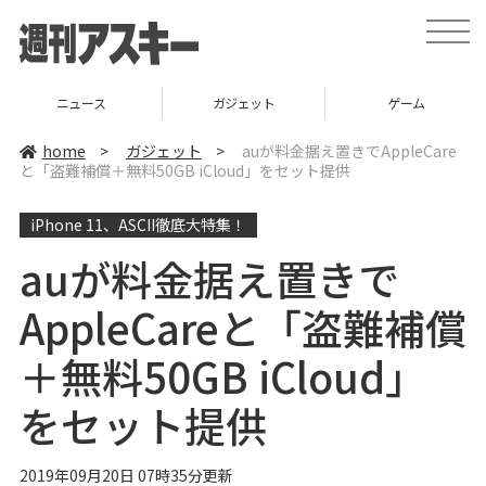
t
o
g
g
l
ニュース
ガジェット
ゲーム
e
n
a
home
>
ガジェット
>
auが料金据え置きでAppleCare
v
と「盗難補償＋無料50GB iCloud」をセット提供
i
g
a
iPhone 11、ASCII徹底大特集！
t
i
o
auが料金据え置きで
n
AppleCareと「盗難補償
＋無料50GB iCloud」
をセット提供
2019年09月20日 07時35分更新