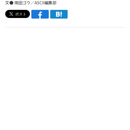
文● 南田ゴウ／ASCII編集部