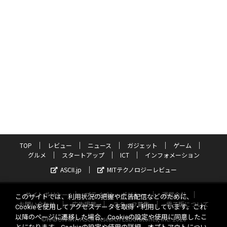
TOP
レビュー
ニュース
ガジェット
ゲーム
グルメ
スタートアップ
ICT
インフォメーション
ASCII.jp
MITテクノロジーレビュー
サイトポリシー
プライバシーポリシー
運営会社
このサイトでは、利用状況の把握や広告配信などのために、
お問い合わせ
広告掲載
スタッフ募集
電子版について
Cookieを使用してアクセスデータを取得・利用しています。これ
以降のページに遷移した場合、Cookieの設定や使用に同意したこ
©KADOKAWA ASCII Research Laboratories, Inc. 2026