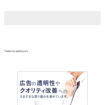
Tweets by weeklyascii