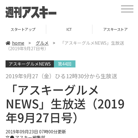
t
o
g
g
l
スタートアップ
ICT
アスキーストア
e
n
a
home
>
グルメ
>
「アスキーグルメNEWS」生放送
v
（2019年9月27日号）
i
g
a
アスキーグルメNEWS
第44回
t
i
o
2019年9月27（金）ひる12時30分から生放送
n
「アスキーグルメ
NEWS」生放送（2019
年9月27日号）
2019年09月23日 07時00分更新
文● アスキー編集部