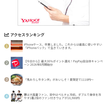
アクセスランキング
iPhoneケース、卒業しました。これからは最高に使いやすい
「iPhoneバック」で生きていきます。
【今日から】最大30％ポイント還元！PayPay自治体キャンペ
ーン 2026年8月開始分
「鬼おろし牛タン丼」がおいしそ！夏限定で1110円～
腰は大風量ファン、背中はペルチェ冷却。ダブルで身体を冷
やす1着2役のファン付きウェアが10,980円