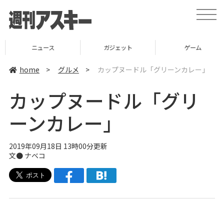
t
o
g
g
l
ニュース
ガジェット
ゲーム
e
n
a
home
>
グルメ
>
カップヌードル「グリーンカレー」
v
i
g
カップヌードル「グリ
a
t
i
ーンカレー」
o
n
2019年09月18日 13時00分更新
文●
ナベコ