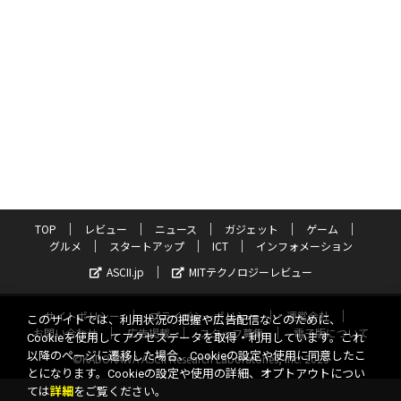
TOP
レビュー
ニュース
ガジェット
ゲーム
グルメ
スタートアップ
ICT
インフォメーション
ASCII.jp
MITテクノロジーレビュー
サイトポリシー
プライバシーポリシー
運営会社
このサイトでは、利用状況の把握や広告配信などのために、
お問い合わせ
広告掲載
スタッフ募集
電子版について
Cookieを使用してアクセスデータを取得・利用しています。これ
以降のページに遷移した場合、Cookieの設定や使用に同意したこ
©KADOKAWA ASCII Research Laboratories, Inc. 2026
とになります。Cookieの設定や使用の詳細、オプトアウトについ
ては
詳細
をご覧ください。