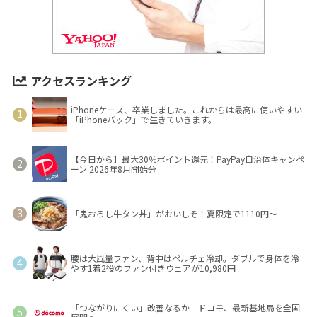
アクセスランキング
iPhoneケース、卒業しました。これからは最高に使いやすい
「iPhoneバック」で生きていきます。
【今日から】最大30％ポイント還元！PayPay自治体キャンペ
ーン 2026年8月開始分
「鬼おろし牛タン丼」がおいしそ！夏限定で1110円～
腰は大風量ファン、背中はペルチェ冷却。ダブルで身体を冷
やす1着2役のファン付きウェアが10,980円
「つながりにくい」改善なるか ドコモ、最新基地局を全国