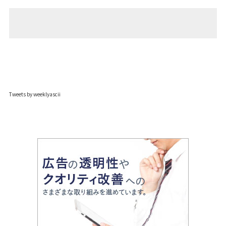
Tweets by weeklyascii