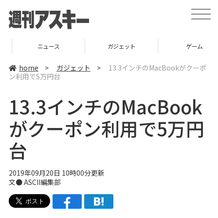
t
o
g
g
l
ニュース
ガジェット
ゲーム
e
n
a
home
>
ガジェット
>
13.3インチのMacBookがクーポ
v
ン利用で5万円台
i
g
a
13.3インチのMacBook
t
i
o
がクーポン利用で5万円
n
台
2019年09月20日 10時00分更新
文● ASCII編集部