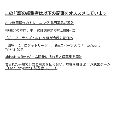
この記事の編集者は以下の記事をオススメしています
VRで無菌操作のトレーニング 武田薬品が導入
MR開発のホロラボ、累計調達額が約1.8億円に
「ボーダーランズ2 VR」PC版が今秋に配信へ
「SFV」に「ロケットリーグ」、新eスポーツ大会「Intel World
Open」発表
Ubisoft 大作VRゲーム開発に携わる人員募集を開始
限られた手段で少女と意思を伝え合い、危機を脱せよ！VR脱出ゲーム
「Last Labyrinth」試遊会レポート