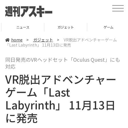
t
o
g
g
l
ニュース
ガジェット
ゲーム
e
n
a
home
>
ガジェット
>
VR脱出アドベンチャーゲーム
v
「Last Labyrinth」 11月13日に発売
i
g
a
同日発売のVRヘッドセット「Oculus Quest」にも
t
i
対応
o
n
VR脱出アドベンチャー
ゲーム「Last
Labyrinth」 11月13日
に発売