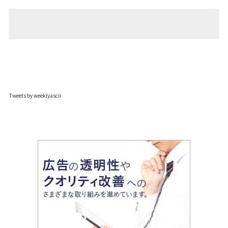
Tweets by weeklyascii