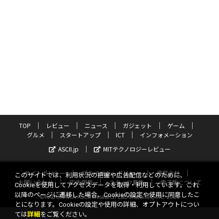
TOP
レビュー
ニュース
ガジェット
ゲーム
グルメ
スタートアップ
ICT
インフォメーション
ASCII.jp
MITテクノロジーレビュー
サイトポリシー
プライバシーポリシー
運営会社
このサイトでは、利用状況の把握や広告配信などのために、
お問い合わせ
広告掲載
スタッフ募集
電子版について
Cookieを使用してアクセスデータを取得・利用しています。これ
以降のページに遷移した場合、Cookieの設定や使用に同意したこ
©KADOKAWA ASCII Research Laboratories, Inc. 2026
とになります。Cookieの設定や使用の詳細、オプトアウトについ
ては
詳細
をご覧ください。