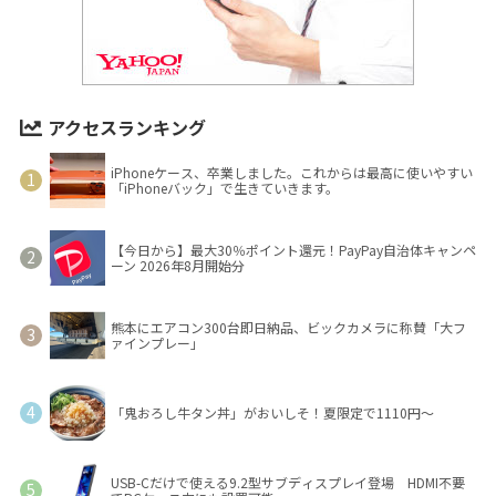
アクセスランキング
iPhoneケース、卒業しました。これからは最高に使いやすい
「iPhoneバック」で生きていきます。
【今日から】最大30％ポイント還元！PayPay自治体キャンペ
ーン 2026年8月開始分
熊本にエアコン300台即日納品、ビックカメラに称賛「大フ
ァインプレー」
「鬼おろし牛タン丼」がおいしそ！夏限定で1110円～
USB-Cだけで使える9.2型サブディスプレイ登場 HDMI不要