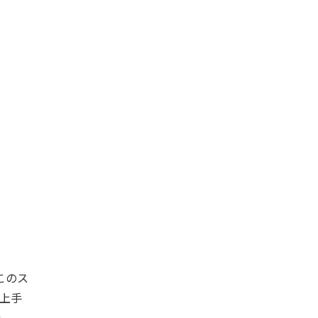
このス
上手
た。