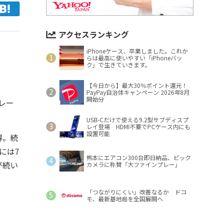
アクセスランキング
iPhoneケース、卒業しました。これか
らは最高に使いやすい「iPhoneバッ
ク」で生きていきます。
【今日から】最大30％ポイント還元！
PayPay自治体キャンペーン 2026年8月
開始分
勝レー
USB-Cだけで使える9.2型サブディスプ
レイ登場 HDMI不要でPCケース内にも
設置可能
得。続
には7
熊本にエアコン300台即日納品、ビック
）が続い
カメラに称賛「大ファインプレー」
「つながりにくい」改善なるか ドコ
モ、最新基地局を全国展開へ