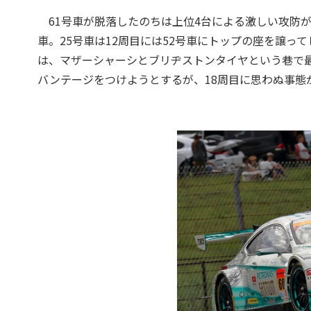
61号車が脱落したのちは上位4台による激しい攻防が
車。25号車は12周目には52号車にトップの座を譲っ
は、マザーシャーシとブリヂストンタイヤという巷で
バンテージをつけようとするが、18周目に思わぬ事態