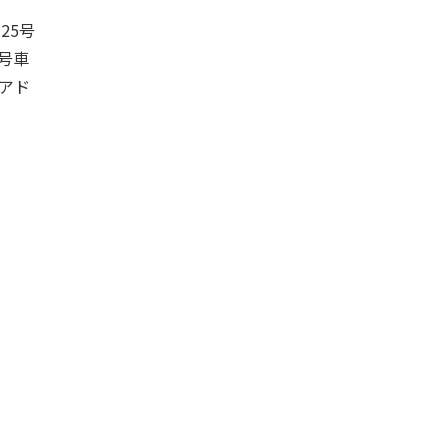
25号
号車
アド