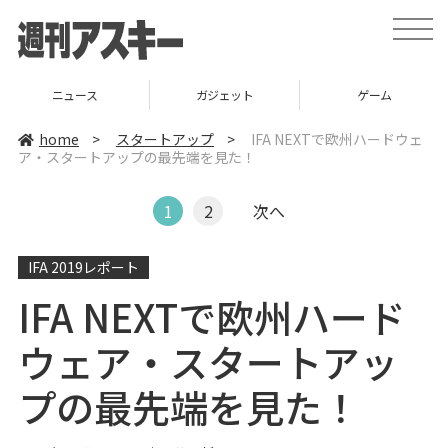
t
o
g
g
l
ニュース
ガジェット
ゲーム
e
n
a
home
>
スタートアップ
>
IFA NEXTで欧州ハードウェ
v
ア・スタートアップの最先端を見た！
i
g
a
t
1
2
次へ
i
o
n
IFA 2019レポート
IFA NEXTで欧州ハード
ウェア・スタートアッ
プの最先端を見た！