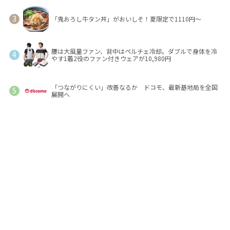
「鬼おろし牛タン丼」がおいしそ！夏限定で1110円～
腰は大風量ファン、背中はペルチェ冷却。ダブルで身体を冷
やす1着2役のファン付きウェアが10,980円
「つながりにくい」改善なるか ドコモ、最新基地局を全国
展開へ