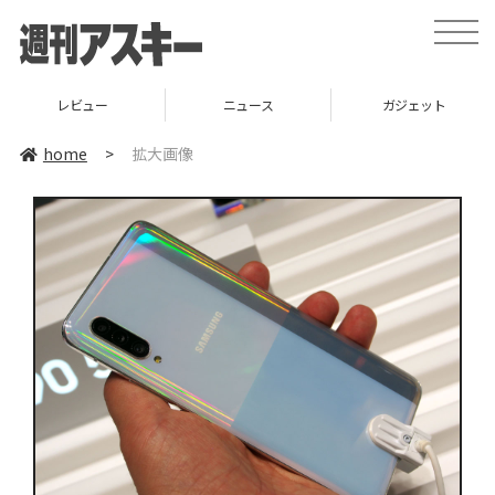
toggle
naviga
レビュー
ニュース
ガジェット
home
>
拡大画像