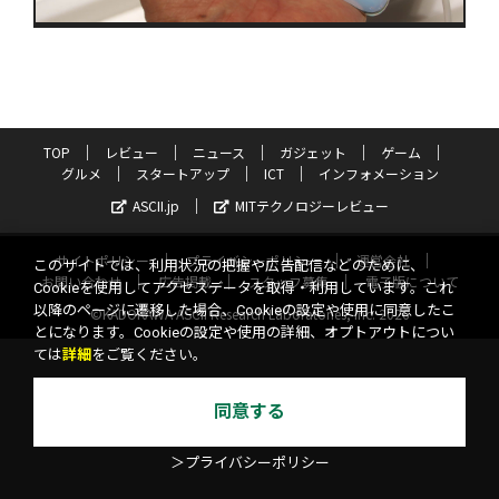
TOP
レビュー
ニュース
ガジェット
ゲーム
グルメ
スタートアップ
ICT
インフォメーション
ASCII.jp
MITテクノロジーレビュー
サイトポリシー
プライバシーポリシー
運営会社
このサイトでは、利用状況の把握や広告配信などのために、
お問い合わせ
広告掲載
スタッフ募集
電子版について
Cookieを使用してアクセスデータを取得・利用しています。これ
以降のページに遷移した場合、Cookieの設定や使用に同意したこ
©KADOKAWA ASCII Research Laboratories, Inc. 2026
とになります。Cookieの設定や使用の詳細、オプトアウトについ
ては
詳細
をご覧ください。
同意する
＞プライバシーポリシー