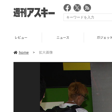
レビュー
ニュース
ガジェッ
home
>
拡大画像