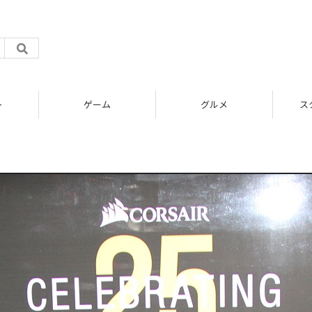
ト
ゲーム
グルメ
ス