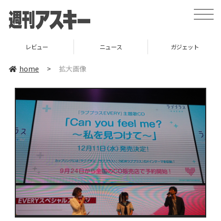
toggle
naviga
レビュー
ニュース
ガジェット
home
>
拡大画像