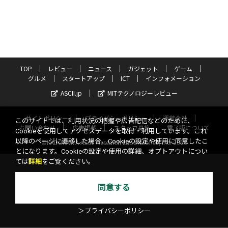
TOP
レビュー
ニュース
ガジェット
ゲーム
グルメ
スタートアップ
ICT
インフォメーション
ASCII.jp
MITテクノロジーレビュー
サイトポリシー
プライバシーポリシー
運営会社
このサイトでは、利用状況の把握や広告配信などのために、
お問い合わせ
広告掲載
スタッフ募集
電子版について
Cookieを使用してアクセスデータを取得・利用しています。これ
以降のページに遷移した場合、Cookieの設定や使用に同意したこ
©KADOKAWA ASCII Research Laboratories, Inc. 2026
とになります。Cookieの設定や使用の詳細、オプトアウトについ
ては
詳細
をご覧ください。
同意する
＞プライバシーポリシー