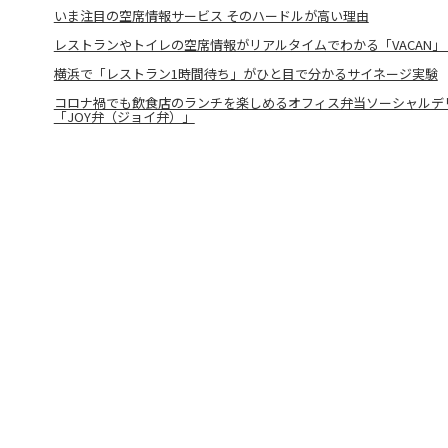
いま注目の空席情報サービス そのハードルが高い理由
レストランやトイレの空席情報がリアルタイムでわかる「VACAN」【
横浜で「レストラン1時間待ち」がひと目で分かるサイネージ実験
コロナ禍でも飲食店のランチを楽しめるオフィス弁当ソーシャルデ
「JOY弁（ジョイ弁）」