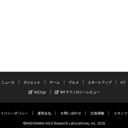
ニュース
ガジェット
ゲーム
グルメ
スタートアップ
ICT
ASCII.jp
MITテクノロジーレビュー
ライバシーポリシー
運営会社
お問い合わせ
広告掲載
スタッフ
©KADOKAWA ASCII Research Laboratories, Inc. 2026