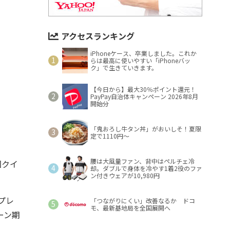
アクセスランキング
iPhoneケース、卒業しました。これか
らは最高に使いやすい「iPhoneバッ
ク」で生きていきます。
【今日から】最大30％ポイント還元！
PayPay自治体キャンペーン 2026年8月
開始分
「鬼おろし牛タン丼」がおいしそ！夏限
定で1110円～
腰は大風量ファン、背中はペルチェ冷
回クイ
却。ダブルで身体を冷やす1着2役のファ
ン付きウェアが10,980円
プレ
「つながりにくい」改善なるか ドコ
モ、最新基地局を全国展開へ
ーン期