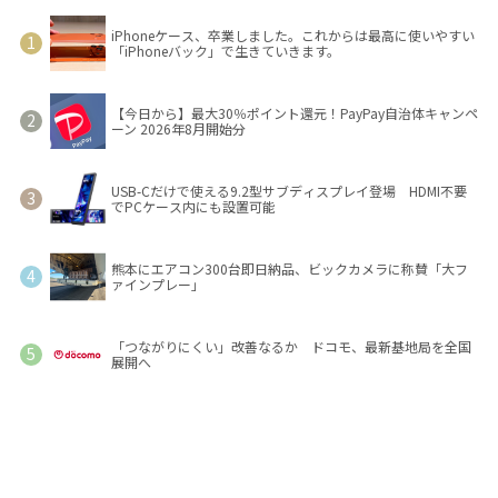
iPhoneケース、卒業しました。これからは最高に使いやすい
「iPhoneバック」で生きていきます。
【今日から】最大30％ポイント還元！PayPay自治体キャンペ
ーン 2026年8月開始分
USB-Cだけで使える9.2型サブディスプレイ登場 HDMI不要
でPCケース内にも設置可能
熊本にエアコン300台即日納品、ビックカメラに称賛「大フ
ァインプレー」
「つながりにくい」改善なるか ドコモ、最新基地局を全国
展開へ