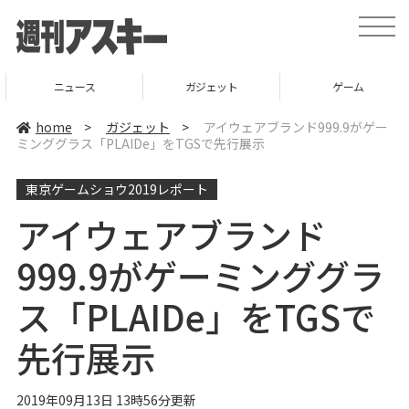
t
o
g
g
l
ニュース
ガジェット
ゲーム
e
n
a
home
>
ガジェット
>
アイウェアブランド999.9がゲー
v
ミンググラス「PLAIDe」をTGSで先行展示
i
g
a
東京ゲームショウ2019レポート
t
i
o
アイウェアブランド
n
999.9がゲーミンググラ
ス「PLAIDe」をTGSで
先行展示
2019年09月13日 13時56分更新