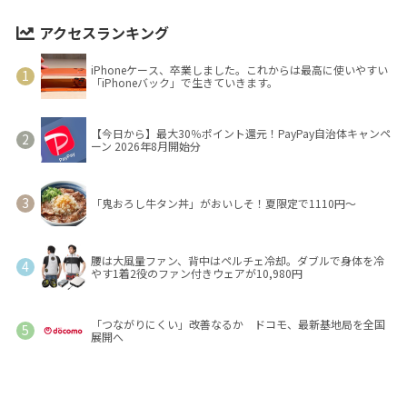
アクセスランキング
iPhoneケース、卒業しました。これからは最高に使いやすい
「iPhoneバック」で生きていきます。
【今日から】最大30％ポイント還元！PayPay自治体キャンペ
ーン 2026年8月開始分
「鬼おろし牛タン丼」がおいしそ！夏限定で1110円～
腰は大風量ファン、背中はペルチェ冷却。ダブルで身体を冷
やす1着2役のファン付きウェアが10,980円
「つながりにくい」改善なるか ドコモ、最新基地局を全国
展開へ