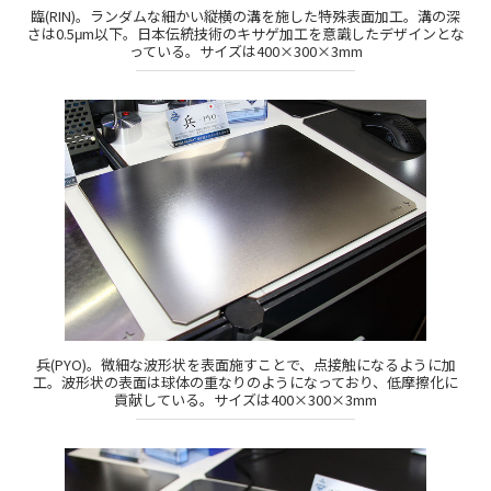
臨(RIN)。ランダムな細かい縦横の溝を施した特殊表面加工。溝の深
さは0.5μm以下。日本伝統技術のキサゲ加工を意識したデザインとな
っている。サイズは400×300×3mm
兵(PYO)。微細な波形状を表面施すことで、点接触になるように加
工。波形状の表面は球体の重なりのようになっており、低摩擦化に
貢献している。サイズは400×300×3mm