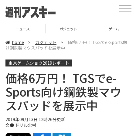
t
o
g
g
l
ニュース
ガジェット
ゲーム
e
n
a
home
>
ガジェット
>
価格6万円！ TGSでe-Sports向
v
け鋼鉄製マウスパッドを展示中
i
g
a
東京ゲームショウ2019レポート
t
i
o
価格6万円！ TGSでe-
n
Sports向け鋼鉄製マウ
スパッドを展示中
2019年09月13日 12時26分更新
文● ドリル北村