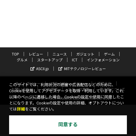
TOP
レビュー
ニュース
ガジェット
ゲーム
グルメ
スタートアップ
ICT
インフォメーション
ASCII.jp
MITテクノロジーレビュー
サイトポリシー
プライバシーポリシー
運営会社
このサイトでは、利用状況の把握や広告配信などのために、
お問い合わせ
広告掲載
スタッフ募集
電子版について
Cookieを使用してアクセスデータを取得・利用しています。これ
以降のページに遷移した場合、Cookieの設定や使用に同意したこ
©KADOKAWA ASCII Research Laboratories, Inc. 2026
とになります。Cookieの設定や使用の詳細、オプトアウトについ
ては
詳細
をご覧ください。
同意する