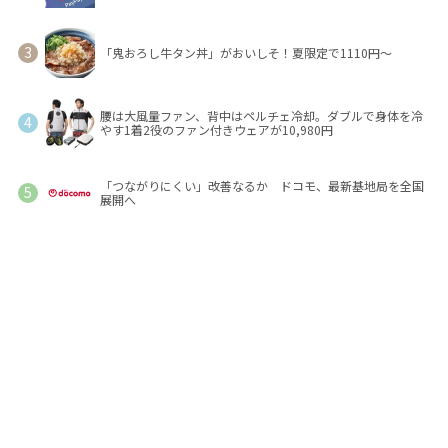
「鬼おろし牛タン丼」がおいしそ！夏限定で1110円～
腰は大風量ファン、背中はペルチェ冷却。ダブルで身体を冷
やす1着2役のファン付きウェアが10,980円
「つながりにくい」改善なるか ドコモ、最新基地局を全国
展開へ