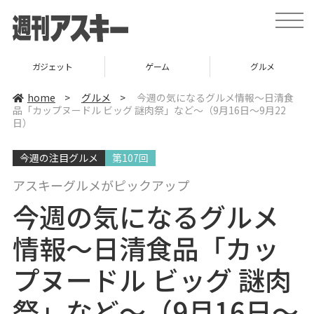
t
o
g
g
l
ガジェット
ゲーム
グルメ
e
n
a
home
>
グルメ
>
今週の気になるグルメ情報～日清食
v
品「カップヌードル ビッグ 謎肉祭」など～（9月16日～9月22
i
日）
g
a
t
i
今週の注目グルメ
第107回
o
n
アスキーグルメがピックアップ
今週の気になるグルメ
情報～日清食品「カッ
プヌードル ビッグ 謎肉
祭」など～（9月16日～