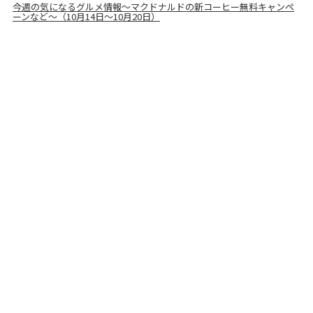
今週の気になるグルメ情報～マクドナルドの新コーヒー無料キャンペ
ーンなど～（10月14日～10月20日）