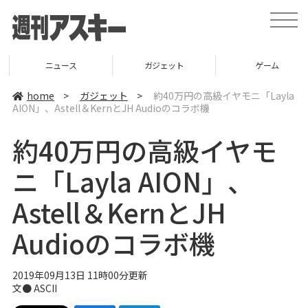
t
o
g
g
l
ニュース
ガジェット
ゲーム
e
n
a
home
>
ガジェット
>
約40万円の高級イヤモニ「Layla
v
AION」、Astell＆KernとJH Audioのコラボ機
i
g
a
約40万円の高級イヤモ
t
i
o
ニ「Layla AION」、
n
Astell＆KernとJH
Audioのコラボ機
2019年09月13日 11時00分更新
文● ASCII