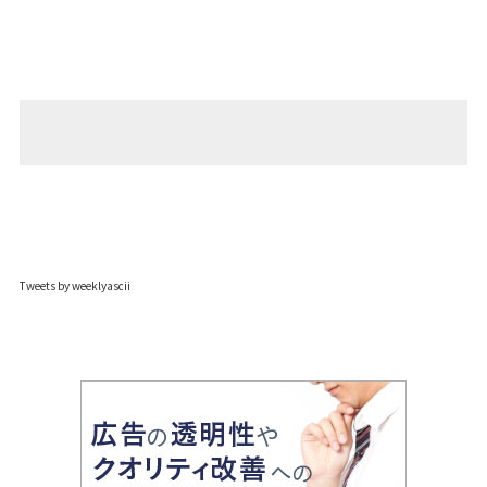
Tweets by weeklyascii