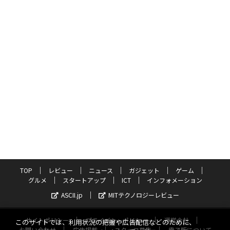
TOP
レビュー
ニュース
ガジェット
ゲーム
グルメ
スタートアップ
ICT
インフォメーション
ASCII.jp
MITテクノロジーレビュー
サイトポリシー
プライバシーポリシー
運営会社
このサイトでは、利用状況の把握や広告配信などのために、
お問い合わせ
広告掲載
スタッフ募集
電子版について