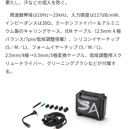
果たし、汗などの侵入を防ぐ。
周波数帯域は10Hz～23kHz、入力感度は117dB/mW、
インピーダンスは20Ω。カーボンファイバー＆アルミニ
ウム製のキャリングケース、IEM ケーブル（2.5mm 4 極
バランス/7pin/低域調整搭載）、シリコンイヤーチップ
(S／M／L)、フォームイヤーチップ (S／M／L)、
2.5mm/4極→3.5mm/3極変換ケーブル、低域調整用スク
リュードライバー、クリーニングブラシなどが付属す
る。