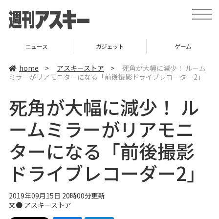
t
o
g
g
l
ニュース
ガジェット
ゲーム
e
n
a
home
>
アスキーストア
>
死角が大幅に減少！ ルーム
v
ミラーがリアモニターになる「前後撮影ドライブレコーダー2」
i
g
a
死角が大幅に減少！ ル
t
i
o
ームミラーがリアモニ
n
ターになる「前後撮影
ドライブレコーダー2」
2019年09月15日 20時00分更新
文●
アスキーストア