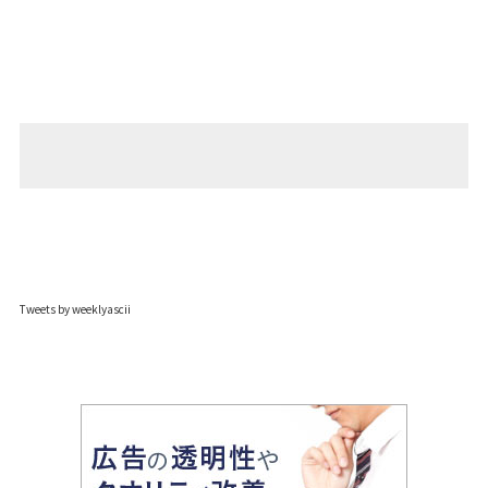
Tweets by weeklyascii