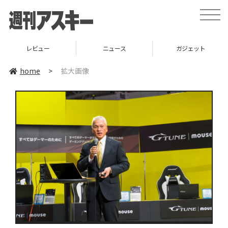
toggle
naviga
レビュー
ニュース
ガジェット
home
>
拡大画像