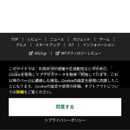
TOP
レビュー
ニュース
ガジェット
ゲーム
グルメ
スタートアップ
ICT
インフォメーション
ASCII.jp
MITテクノロジーレビュー
サイトポリシー
プライバシーポリシー
運営会社
このサイトでは、利用状況の把握や広告配信などのために、
お問い合わせ
広告掲載
スタッフ募集
電子版について
Cookieを使用してアクセスデータを取得・利用しています。これ
以降のページに遷移した場合、Cookieの設定や使用に同意したこ
©KADOKAWA ASCII Research Laboratories, Inc. 2026
とになります。Cookieの設定や使用の詳細、オプトアウトについ
ては
詳細
をご覧ください。
同意する
＞プライバシーポリシー