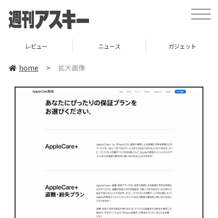
toggle
naviga
レビュー
ニュース
ガジェット
home
>
拡大画像