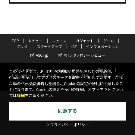
TOP
レビュー
ニュース
ガジェット
ゲーム
グルメ
スタートアップ
ICT
インフォメーション
ASCII.jp
MITテクノロジーレビュー
サイトポリシー
プライバシーポリシー
運営会社
このサイトでは、利用状況の把握や広告配信などのために、
お問い合わせ
広告掲載
スタッフ募集
電子版について
Cookieを使用してアクセスデータを取得・利用しています。これ
以降のページに遷移した場合、Cookieの設定や使用に同意したこ
©KADOKAWA ASCII Research Laboratories, Inc. 2026
とになります。Cookieの設定や使用の詳細、オプトアウトについ
ては
詳細
をご覧ください。
同意する
＞プライバシーポリシー