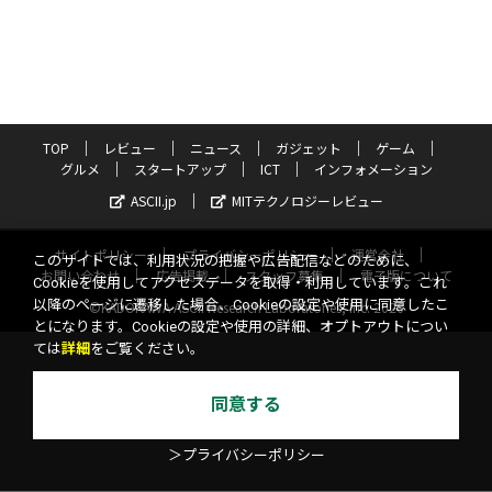
TOP
レビュー
ニュース
ガジェット
ゲーム
グルメ
スタートアップ
ICT
インフォメーション
ASCII.jp
MITテクノロジーレビュー
サイトポリシー
プライバシーポリシー
運営会社
このサイトでは、利用状況の把握や広告配信などのために、
お問い合わせ
広告掲載
スタッフ募集
電子版について
Cookieを使用してアクセスデータを取得・利用しています。これ
以降のページに遷移した場合、Cookieの設定や使用に同意したこ
©KADOKAWA ASCII Research Laboratories, Inc. 2026
とになります。Cookieの設定や使用の詳細、オプトアウトについ
ては
詳細
をご覧ください。
同意する
＞プライバシーポリシー