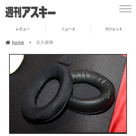
toggle
naviga
レビュー
ニュース
ガジェット
home
>
拡大画像