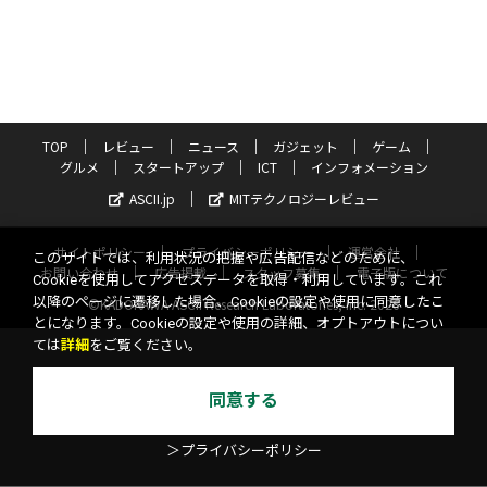
TOP
レビュー
ニュース
ガジェット
ゲーム
グルメ
スタートアップ
ICT
インフォメーション
ASCII.jp
MITテクノロジーレビュー
サイトポリシー
プライバシーポリシー
運営会社
このサイトでは、利用状況の把握や広告配信などのために、
お問い合わせ
広告掲載
スタッフ募集
電子版について
Cookieを使用してアクセスデータを取得・利用しています。これ
以降のページに遷移した場合、Cookieの設定や使用に同意したこ
©KADOKAWA ASCII Research Laboratories, Inc. 2026
とになります。Cookieの設定や使用の詳細、オプトアウトについ
ては
詳細
をご覧ください。
同意する
＞プライバシーポリシー