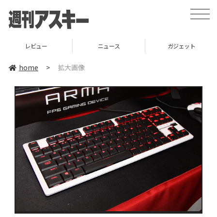
toggle
naviga
レビュー
ニュース
ガジェット
home
>
拡大画像