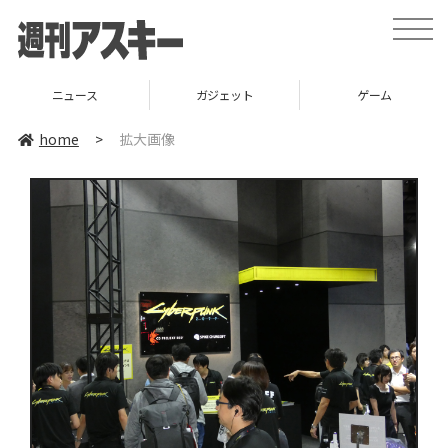
toggle
naviga
ニュース
ガジェット
ゲーム
home
>
拡大画像