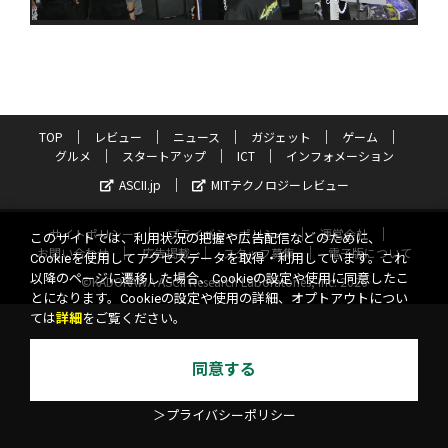
TOP
レビュー
ニュース
ガジェット
ゲーム
グルメ
スタートアップ
ICT
インフォメーション
ASCII.jp
MITテクノロジーレビュー
サイトポリシー
プライバシーポリシー
運営会社
このサイトでは、利用状況の把握や広告配信などのために、
お問い合わせ
広告掲載
スタッフ募集
電子版について
Cookieを使用してアクセスデータを取得・利用しています。これ
以降のページに遷移した場合、Cookieの設定や使用に同意したこ
©KADOKAWA ASCII Research Laboratories, Inc. 2026
とになります。Cookieの設定や使用の詳細、オプトアウトについ
ては
詳細
をご覧ください。
同意する
＞プライバシーポリシー