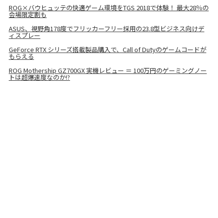
ROG×バウヒュッテの快適ゲーム環境をTGS 2018で体験！ 最大28％の
会場限定割も
ASUS、視野角178度でフリッカーフリー採用の23.8型ビジネス向けデ
ィスプレー
GeForce RTX シリーズ搭載製品購入で、Call of Dutyのゲームコードが
もらえる
ROG Mothership GZ700GX 実機レビュー ＝ 100万円のゲーミングノー
トは超爆速度なのか!?