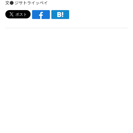
文●
ジサトライッペイ