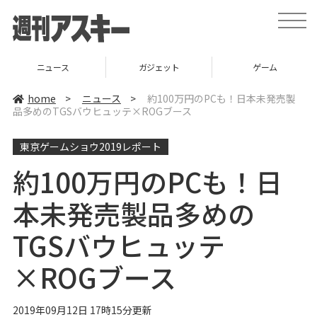
t
o
g
g
l
ニュース
ガジェット
ゲーム
e
n
a
home
>
ニュース
>
約100万円のPCも！日本未発売製
v
品多めのTGSバウヒュッテ×ROGブース
i
g
a
東京ゲームショウ2019レポート
t
i
o
約100万円のPCも！日
n
本未発売製品多めの
TGSバウヒュッテ
×ROGブース
2019年09月12日 17時15分更新