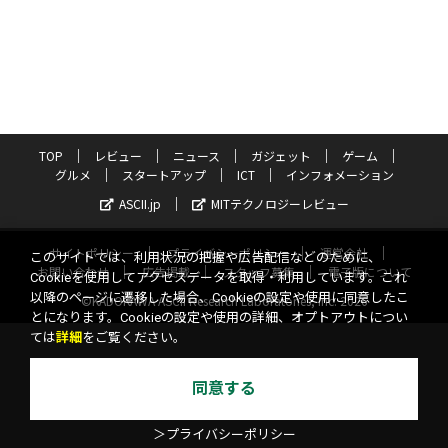
TOP
レビュー
ニュース
ガジェット
ゲーム
グルメ
スタートアップ
ICT
インフォメーション
ASCII.jp
MITテクノロジーレビュー
サイトポリシー
プライバシーポリシー
運営会社
このサイトでは、利用状況の把握や広告配信などのために、
お問い合わせ
広告掲載
スタッフ募集
電子版について
Cookieを使用してアクセスデータを取得・利用しています。これ
以降のページに遷移した場合、Cookieの設定や使用に同意したこ
©KADOKAWA ASCII Research Laboratories, Inc. 2026
とになります。Cookieの設定や使用の詳細、オプトアウトについ
ては
詳細
をご覧ください。
同意する
＞プライバシーポリシー