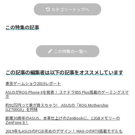
カテゴリートップへ
この特集の記事
この特集の一覧へ
この記事の編集者は以下の記事をオススメしています
東京ゲームショウ2019レポート
ASUSがROG Phone IIを発表！ スナドラ855 Plus搭載のゲーミングスマ
ホ
約92万円って車が買えちゃう! ASUSの「ROG Mothership
GZ700GX」を吟味
創業30周年のASUS、本革仕上げのZenBookに、12GBメモリーの
ZenFone 6！
2019年もASUSのPCは攻めのデザイン！ MAX-QのRTX搭載モデルも