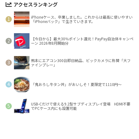
アクセスランキング
iPhoneケース、卒業しました。これからは最高に使いやすい
「iPhoneバック」で生きていきます。
【今日から】最大30％ポイント還元！PayPay自治体キャンペ
ーン 2026年8月開始分
熊本にエアコン300台即日納品、ビックカメラに称賛「大フ
ァインプレー」
「鬼おろし牛タン丼」がおいしそ！夏限定で1110円～
USB-Cだけで使える9.2型サブディスプレイ登場 HDMI不要
でPCケース内にも設置可能