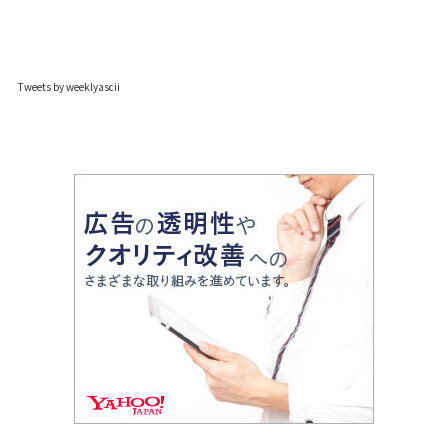
Tweets by weeklyascii