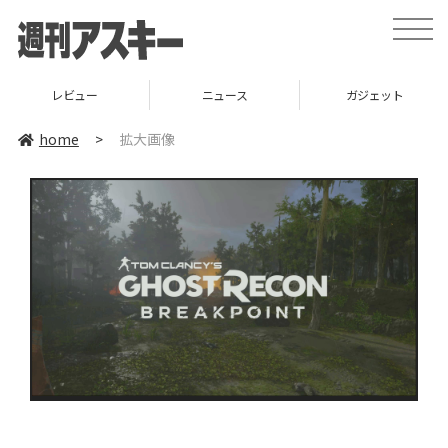
toggle
naviga
レビュー
ニュース
ガジェット
home
>
拡大画像