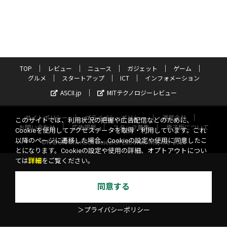
TOP
レビュー
ニュース
ガジェット
ゲーム
グルメ
スタートアップ
ICT
インフォメーション
ASCII.jp
MITテクノロジーレビュー
サイトポリシー
プライバシーポリシー
運営会社
このサイトでは、利用状況の把握や広告配信などのために、
お問い合わせ
広告掲載
スタッフ募集
電子版について
Cookieを使用してアクセスデータを取得・利用しています。これ
以降のページに遷移した場合、Cookieの設定や使用に同意したこ
©KADOKAWA ASCII Research Laboratories, Inc. 2026
とになります。Cookieの設定や使用の詳細、オプトアウトについ
ては
詳細
をご覧ください。
同意する
＞プライバシーポリシー