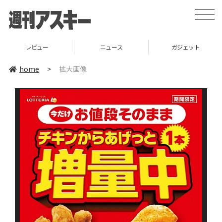
toggle
naviga
レビュー
ニュース
ガジェット
home
>
拡大画像