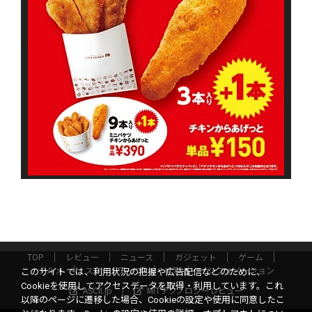
TOP
レビュー
ニュース
ガジェット
ゲーム
グルメ
スタートアップ
ICT
インフォメーション
このサイトでは、利用状況の把握や広告配信などのために、
Cookieを使用してアクセスデータを取得・利用しています。これ
ASCII.jp
MITテクノロジーレビュー
以降のページに遷移した場合、Cookieの設定や使用に同意したこ