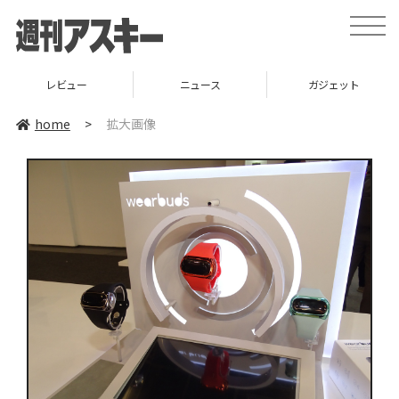
toggle
naviga
レビュー
ニュース
ガジェット
home
>
拡大画像