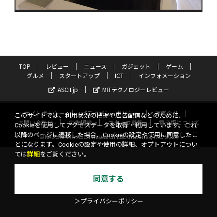
TOP
レビュー
ニュース
ガジェット
ゲーム
グルメ
スタートアップ
ICT
インフォメーション
ASCII.jp
MITテクノロジーレビュー
サイトポリシー
プライバシーポリシー
運営会社
このサイトでは、利用状況の把握や広告配信などのために、
お問い合わせ
広告掲載
スタッフ募集
電子版について
Cookieを使用してアクセスデータを取得・利用しています。これ
以降のページに遷移した場合、Cookieの設定や使用に同意したこ
©KADOKAWA ASCII Research Laboratories, Inc. 2026
とになります。Cookieの設定や使用の詳細、オプトアウトについ
ては
詳細
をご覧ください。
同意する
＞プライバシーポリシー