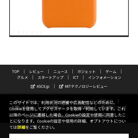
TOP
レビュー
ニュース
ガジェット
ゲーム
グルメ
スタートアップ
ICT
インフォメーション
ASCII.jp
MITテクノロジーレビュー
サイトポリシー
プライバシーポリシー
運営会社
このサイトでは、利用状況の把握や広告配信などのために、
お問い合わせ
広告掲載
スタッフ募集
電子版について
Cookieを使用してアクセスデータを取得・利用しています。これ
以降のページに遷移した場合、Cookieの設定や使用に同意したこ
©KADOKAWA ASCII Research Laboratories, Inc. 2026
とになります。Cookieの設定や使用の詳細、オプトアウトについ
ては
詳細
をご覧ください。