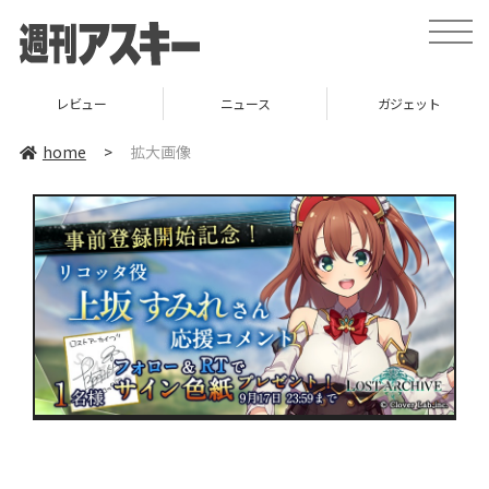
toggle
naviga
レビュー
ニュース
ガジェット
home
>
拡大画像