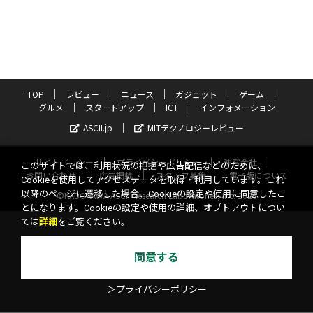
TOP
レビュー
ニュース
ガジェット
ゲーム
グルメ
スタートアップ
ICT
インフォメーション
ASCII.jp
MITテクノロジーレビュー
サイトポリシー
プライバシーポリシー
運営会社
このサイトでは、利用状況の把握や広告配信などのために、
お問い合わせ
広告掲載
スタッフ募集
電子版について
Cookieを使用してアクセスデータを取得・利用しています。これ
以降のページに遷移した場合、Cookieの設定や使用に同意したこ
©KADOKAWA ASCII Research Laboratories, Inc. 2026
とになります。Cookieの設定や使用の詳細、オプトアウトについ
ては
詳細
をご覧ください。
同意する
＞プライバシーポリシー