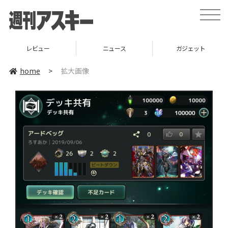
toggle
naviga
レビュー
ニュース
ガジェット
home
>
拡大画像