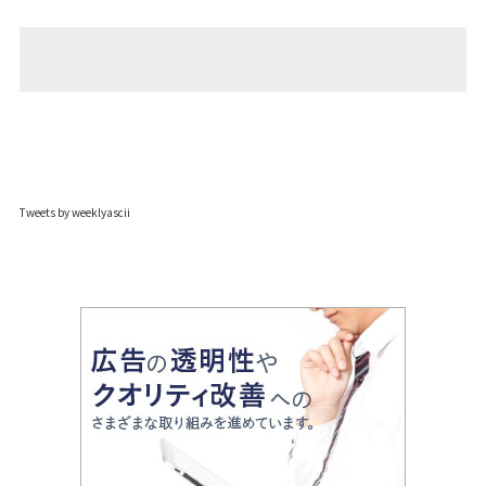
Tweets by weeklyascii