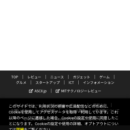
TOP
レビュー
ニュース
ガジェット
ゲーム
グルメ
スタートアップ
ICT
インフォメーション
ASCII.jp
MITテクノロジーレビュー
サイトポリシー
プライバシーポリシー
運営会社
このサイトでは、利用状況の把握や広告配信などのために、
お問い合わせ
広告掲載
スタッフ募集
電子版について
Cookieを使用してアクセスデータを取得・利用しています。これ
以降のページに遷移した場合、Cookieの設定や使用に同意したこ
©KADOKAWA ASCII Research Laboratories, Inc. 2026
とになります。Cookieの設定や使用の詳細、オプトアウトについ
ては
詳細
をご覧ください。