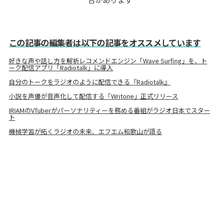
この記事の編集者は以下の記事をオススメしています
好きな声や話し方を解析レコメンドエンジン「Wave Surfing」を、ト
ーク配信アプリ「Radiotalk」に導入
自分のトークをラジオのように配信できる『Radiotalk』
小説を声優が音声化して配信する「Writone」正式リリース
IRIAMのVTuberがパーソナリティーを務める番組がラジオ日本でスター
ト
機械学習が拓くラジオの未来、エフエム和歌山が語る