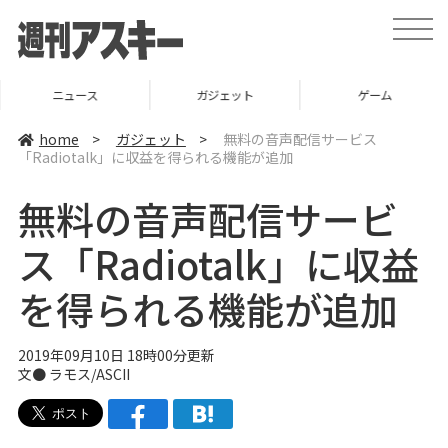
t
o
g
g
l
ニュース
ガジェット
ゲーム
e
n
a
home
>
ガジェット
>
無料の音声配信サービス
v
「Radiotalk」に収益を得られる機能が追加
i
g
a
無料の音声配信サービ
t
i
o
ス「Radiotalk」に収益
n
を得られる機能が追加
2019年09月10日 18時00分更新
文● ラモス/ASCII