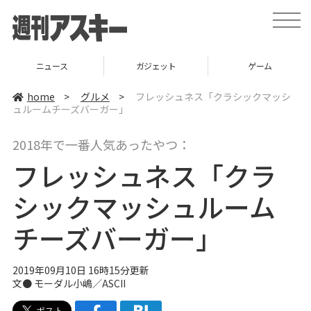
t
o
g
g
l
ニュース
ガジェット
ゲーム
e
n
a
home
>
グルメ
>
フレッシュネス「クラシックマッシ
v
ュルームチーズバーガー」
i
g
a
2018年で一番人気あったやつ：
t
i
フレッシュネス「クラ
o
n
シックマッシュルーム
チーズバーガー」
2019年09月10日 16時15分更新
文●
モーダル小嶋／ASCII