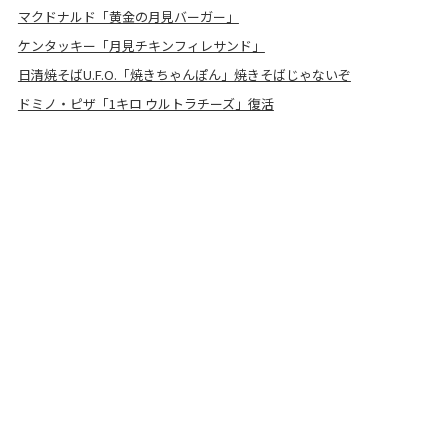
マクドナルド「黄金の月見バーガー」
ケンタッキー「月見チキンフィレサンド」
日清焼そばU.F.O.「焼きちゃんぽん」焼きそばじゃないぞ
ドミノ・ピザ「1キロ ウルトラチーズ」復活