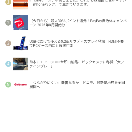
「iPhoneバック」で生きていきます。
【今日から】最大30％ポイント還元！PayPay自治体キャンペ
ーン 2026年8月開始分
USB-Cだけで使える9.2型サブディスプレイ登場 HDMI不要
でPCケース内にも設置可能
熊本にエアコン300台即日納品、ビックカメラに称賛「大フ
ァインプレー」
「つながりにくい」改善なるか ドコモ、最新基地局を全国
展開へ