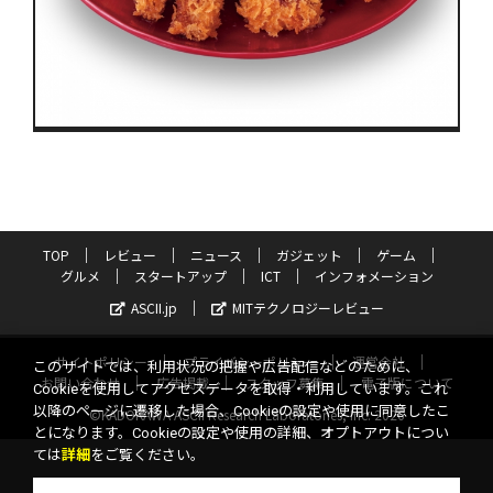
TOP
レビュー
ニュース
ガジェット
ゲーム
グルメ
スタートアップ
ICT
インフォメーション
ASCII.jp
MITテクノロジーレビュー
サイトポリシー
プライバシーポリシー
運営会社
このサイトでは、利用状況の把握や広告配信などのために、
お問い合わせ
広告掲載
スタッフ募集
電子版について
Cookieを使用してアクセスデータを取得・利用しています。これ
以降のページに遷移した場合、Cookieの設定や使用に同意したこ
©KADOKAWA ASCII Research Laboratories, Inc. 2026
とになります。Cookieの設定や使用の詳細、オプトアウトについ
ては
詳細
をご覧ください。