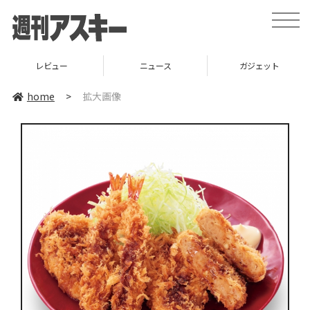
toggle
naviga
レビュー
ニュース
ガジェット
home
>
拡大画像